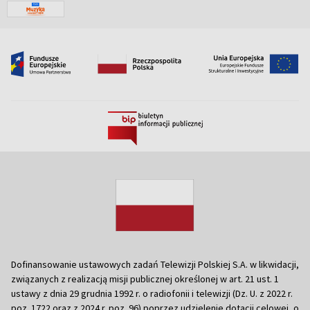
Dofinansowanie ustawowych zadań Telewizji Polskiej S.A. w likwidacji,
związanych z realizacją misji publicznej określonej w art. 21 ust. 1
ustawy z dnia 29 grudnia 1992 r. o radiofonii i telewizji (Dz. U. z 2022 r.
poz. 1722 oraz z 2024 r. poz. 96) poprzez udzielenie dotacji celowej, o