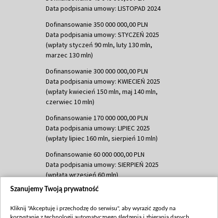
Data podpisania umowy: LISTOPAD 2024
Dofinansowanie 350 000 000,00 PLN
Data podpisania umowy: STYCZEŃ 2025
(wpłaty styczeń 90 mln, luty 130 mln,
marzec 130 mln)
Dofinansowanie 300 000 000,00 PLN
Data podpisania umowy: KWIECIEŃ 2025
(wpłaty kwiecień 150 mln, maj 140 mln,
czerwiec 10 mln)
Dofinansowanie 170 000 000,00 PLN
Data podpisania umowy: LIPIEC 2025
(wpłaty lipiec 160 mln, sierpień 10 mln)
Dofinansowanie 60 000 000,00 PLN
Data podpisania umowy: SIERPIEŃ 2025
(wpłata wrzesień 60 mln)
Szanujemy Twoją prywatność
Dofinansowanie 635 783 051,21 PLN
Data podpisania umowy: WRZESIEŃ 2025
Kliknij "Akceptuję i przechodzę do serwisu", aby wyrazić zgody na
(wpłata wrzesień 100 mln, październik 350
korzystanie z technologii automatycznego śledzenia i zbierania danych,