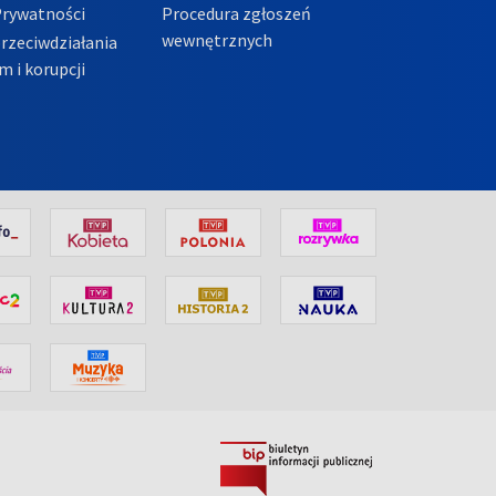
Prywatności
Procedura zgłoszeń
wewnętrznych
przeciwdziałania
m i korupcji