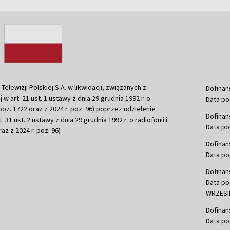
ewizji Polskiej S.A. w likwidacji, związanych z
Dofinan
j w art. 21 ust. 1 ustawy z dnia 29 grudnia 1992 r. o
Data po
r. poz. 1722 oraz z 2024 r. poz. 96) poprzez udzielenie
Dofinan
 31 ust. 2 ustawy z dnia 29 grudnia 1992 r. o radiofonii i
Data po
raz z 2024 r. poz. 96)
Dofinan
Data po
Dofinan
Data po
WRZESIE
Dofinan
Data po