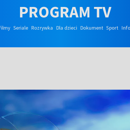
PROGRAM TV
Filmy
Seriale
Rozrywka
Dla dzieci
Dokument
Sport
Inf