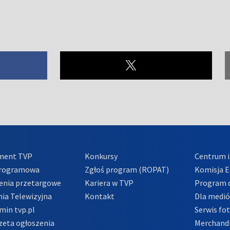
ment TVP
Konkursy
Centrum i
Programowa
Zgłoś program (ROPAT)
Komisja E
enia przetargowe
Kariera w TVP
Program d
ia Telewizyjna
Kontakt
Dla medi
min tvp.pl
Serwis fo
zeta ogłoszenia
Merchandi