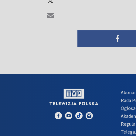
Abona
Rada 
Ogłosz
Akadem
Regula
Telega