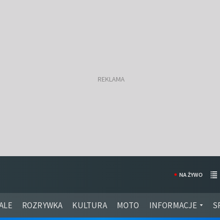
NA ŻYWO
ALE
ROZRYWKA
KULTURA
MOTO
INFORMACJE
S