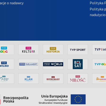
acje o nadawcy
Polityka 
Polityka 
nadużycio