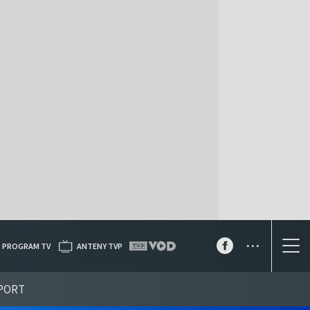
...
PROGRAM TV
ANTENY TVP
PORT