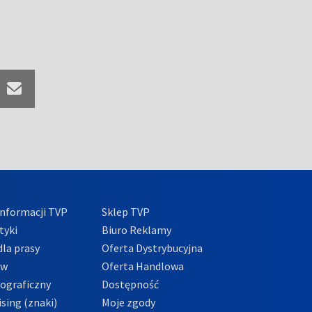
nformacji TVP
Sklep TVP
tyki
Biuro Reklamy
la prasy
Oferta Dystrybucyjna
ów
Oferta Handlowa
tograficzny
Dostępność
sing (znaki)
Moje zgody