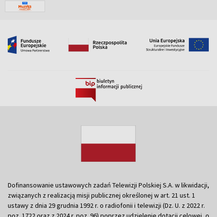
Dofinansowanie ustawowych zadań Telewizji Polskiej S.A. w likwidacji,
związanych z realizacją misji publicznej określonej w art. 21 ust. 1
ustawy z dnia 29 grudnia 1992 r. o radiofonii i telewizji (Dz. U. z 2022 r.
poz. 1722 oraz z 2024 r. poz. 96) poprzez udzielenie dotacji celowej, o