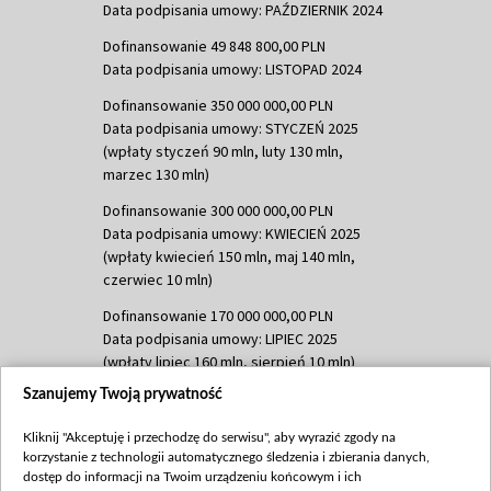
Data podpisania umowy: PAŹDZIERNIK 2024
Dofinansowanie 49 848 800,00 PLN
Data podpisania umowy: LISTOPAD 2024
Dofinansowanie 350 000 000,00 PLN
Data podpisania umowy: STYCZEŃ 2025
(wpłaty styczeń 90 mln, luty 130 mln,
marzec 130 mln)
Dofinansowanie 300 000 000,00 PLN
Data podpisania umowy: KWIECIEŃ 2025
(wpłaty kwiecień 150 mln, maj 140 mln,
czerwiec 10 mln)
Dofinansowanie 170 000 000,00 PLN
Data podpisania umowy: LIPIEC 2025
(wpłaty lipiec 160 mln, sierpień 10 mln)
Szanujemy Twoją prywatność
Dofinansowanie 60 000 000,00 PLN
Data podpisania umowy: SIERPIEŃ 2025
Kliknij "Akceptuję i przechodzę do serwisu", aby wyrazić zgody na
(wpłata wrzesień 60 mln)
korzystanie z technologii automatycznego śledzenia i zbierania danych,
Dofinansowanie 635 783 051,21 PLN
dostęp do informacji na Twoim urządzeniu końcowym i ich