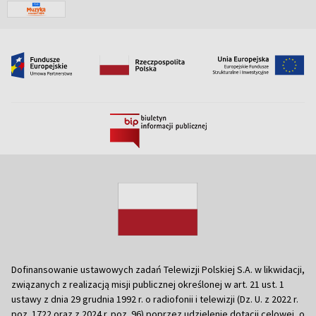
Dofinansowanie ustawowych zadań Telewizji Polskiej S.A. w likwidacji,
związanych z realizacją misji publicznej określonej w art. 21 ust. 1
ustawy z dnia 29 grudnia 1992 r. o radiofonii i telewizji (Dz. U. z 2022 r.
poz. 1722 oraz z 2024 r. poz. 96) poprzez udzielenie dotacji celowej, o