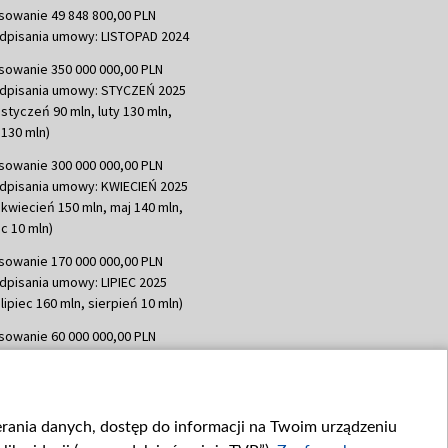
sowanie 49 848 800,00 PLN
dpisania umowy: LISTOPAD 2024
sowanie 350 000 000,00 PLN
dpisania umowy: STYCZEŃ 2025
 styczeń 90 mln, luty 130 mln,
130 mln)
sowanie 300 000 000,00 PLN
dpisania umowy: KWIECIEŃ 2025
 kwiecień 150 mln, maj 140 mln,
c 10 mln)
sowanie 170 000 000,00 PLN
dpisania umowy: LIPIEC 2025
lipiec 160 mln, sierpień 10 mln)
sowanie 60 000 000,00 PLN
dpisania umowy: SIERPIEŃ 2025
 wrzesień 60 mln)
sowanie 635 783 051,21 PLN
ierania danych, dostęp do informacji na Twoim urządzeniu
dpisania umowy: WRZESIEŃ 2025