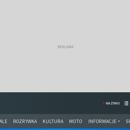
NA ŻYWO
ALE
ROZRYWKA
KULTURA
MOTO
INFORMACJE
S