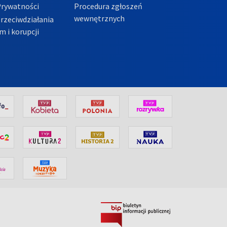
Prywatności
Procedura zgłoszeń
wewnętrznych
przeciwdziałania
m i korupcji