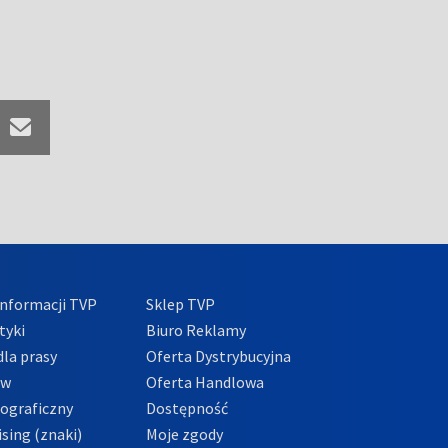
nformacji TVP
Sklep TVP
tyki
Biuro Reklamy
la prasy
Oferta Dystrybucyjna
ów
Oferta Handlowa
tograficzny
Dostępność
sing (znaki)
Moje zgody