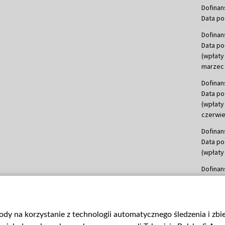
Dofinan
Data po
Dofinan
Data po
(wpłaty
marzec 
Dofinan
Data po
(wpłaty
czerwie
Dofinan
Data po
(wpłaty 
Dofinan
Data po
(wpłata
Dofinan
gody na korzystanie z technologii automatycznego śledzenia i zb
Data po