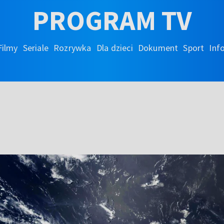
PROGRAM TV
Filmy
Seriale
Rozrywka
Dla dzieci
Dokument
Sport
Inf