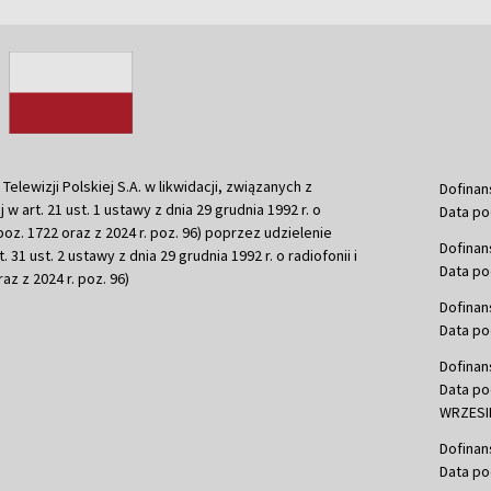
ewizji Polskiej S.A. w likwidacji, związanych z
Dofinan
j w art. 21 ust. 1 ustawy z dnia 29 grudnia 1992 r. o
Data po
r. poz. 1722 oraz z 2024 r. poz. 96) poprzez udzielenie
Dofinan
 31 ust. 2 ustawy z dnia 29 grudnia 1992 r. o radiofonii i
Data po
raz z 2024 r. poz. 96)
Dofinan
Data po
Dofinan
Data po
WRZESIE
Dofinan
Data po