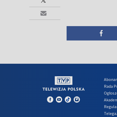
Abona
Rada 
Ogłosz
Akadem
Regula
Telega