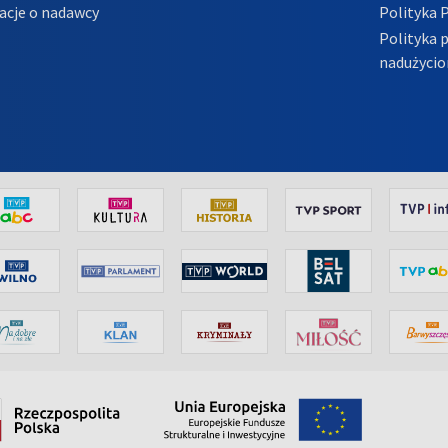
acje o nadawcy
Polityka 
Polityka 
nadużycio