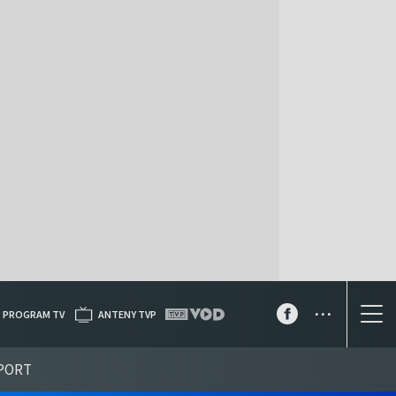
...
PROGRAM TV
ANTENY TVP
PORT