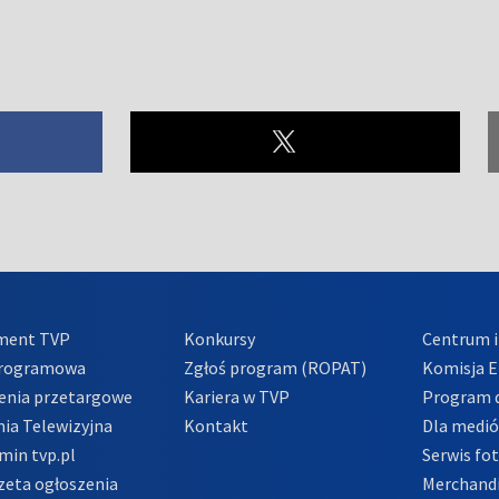
ment TVP
Konkursy
Centrum i
Programowa
Zgłoś program (ROPAT)
Komisja E
enia przetargowe
Kariera w TVP
Program d
ia Telewizyjna
Kontakt
Dla medi
min tvp.pl
Serwis fo
zeta ogłoszenia
Merchandi