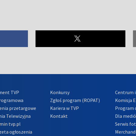
ment TVP
Konkursy
Centrum i
Programowa
Zgłoś program (ROPAT)
Komisja E
enia przetargowe
Kariera w TVP
Program d
ia Telewizyjna
Kontakt
Dla medi
min tvp.pl
Serwis fo
zeta ogłoszenia
Merchandi