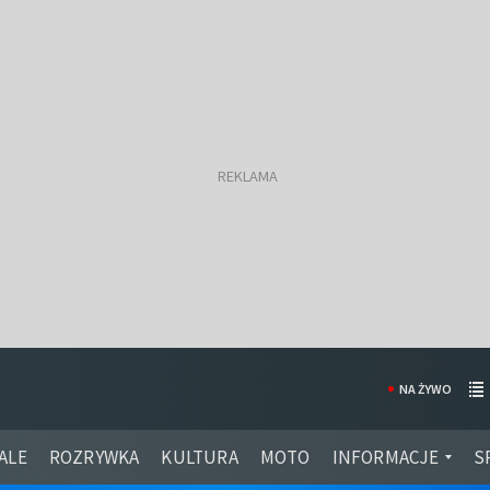
NA ŻYWO
ALE
ROZRYWKA
KULTURA
MOTO
INFORMACJE
S