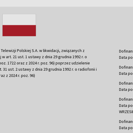
ewizji Polskiej S.A. w likwidacji, związanych z
Dofinan
j w art. 21 ust. 1 ustawy z dnia 29 grudnia 1992 r. o
Data po
r. poz. 1722 oraz z 2024 r. poz. 96) poprzez udzielenie
Dofinan
 31 ust. 2 ustawy z dnia 29 grudnia 1992 r. o radiofonii i
Data po
raz z 2024 r. poz. 96)
Dofinan
Data po
Dofinan
Data po
WRZESIE
Dofinan
Data po