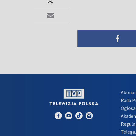
Abona
Rada 
Ogłosz
Akadem
Regula
Telega