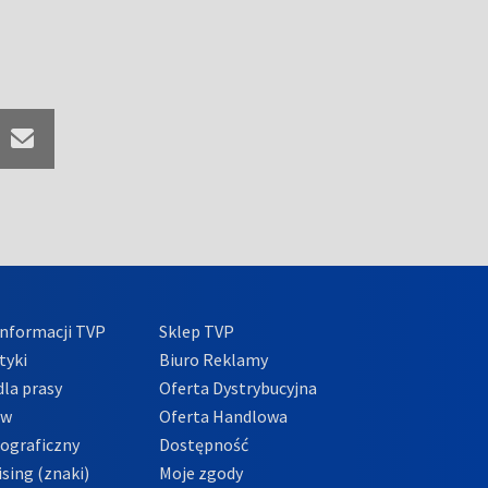
nformacji TVP
Sklep TVP
tyki
Biuro Reklamy
la prasy
Oferta Dystrybucyjna
ów
Oferta Handlowa
tograficzny
Dostępność
sing (znaki)
Moje zgody