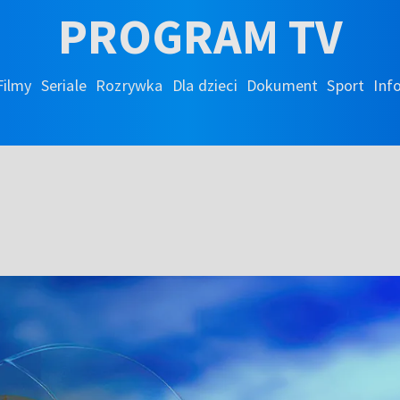
PROGRAM TV
Filmy
Seriale
Rozrywka
Dla dzieci
Dokument
Sport
Inf