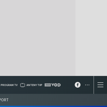
...
PROGRAM TV
ANTENY TVP
PORT