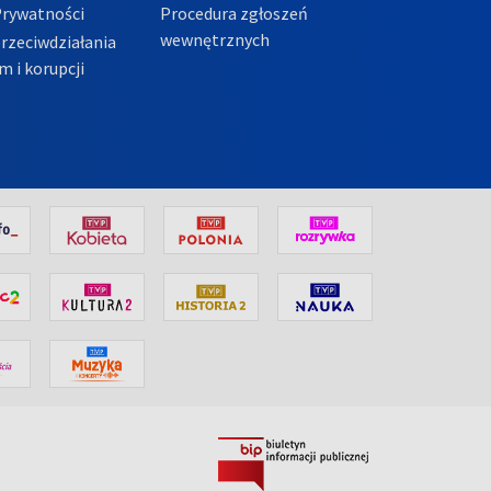
Prywatności
Procedura zgłoszeń
wewnętrznych
przeciwdziałania
m i korupcji