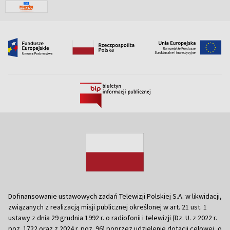
Dofinansowanie ustawowych zadań Telewizji Polskiej S.A. w likwidacji,
związanych z realizacją misji publicznej określonej w art. 21 ust. 1
ustawy z dnia 29 grudnia 1992 r. o radiofonii i telewizji (Dz. U. z 2022 r.
poz. 1722 oraz z 2024 r. poz. 96) poprzez udzielenie dotacji celowej, o