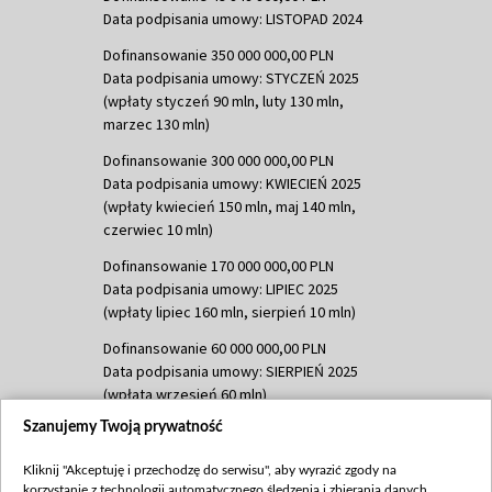
Data podpisania umowy: LISTOPAD 2024
Dofinansowanie 350 000 000,00 PLN
Data podpisania umowy: STYCZEŃ 2025
(wpłaty styczeń 90 mln, luty 130 mln,
marzec 130 mln)
Dofinansowanie 300 000 000,00 PLN
Data podpisania umowy: KWIECIEŃ 2025
(wpłaty kwiecień 150 mln, maj 140 mln,
czerwiec 10 mln)
Dofinansowanie 170 000 000,00 PLN
Data podpisania umowy: LIPIEC 2025
(wpłaty lipiec 160 mln, sierpień 10 mln)
Dofinansowanie 60 000 000,00 PLN
Data podpisania umowy: SIERPIEŃ 2025
(wpłata wrzesień 60 mln)
Szanujemy Twoją prywatność
Dofinansowanie 635 783 051,21 PLN
Data podpisania umowy: WRZESIEŃ 2025
Kliknij "Akceptuję i przechodzę do serwisu", aby wyrazić zgody na
(wpłata wrzesień 100 mln, październik 350
korzystanie z technologii automatycznego śledzenia i zbierania danych,