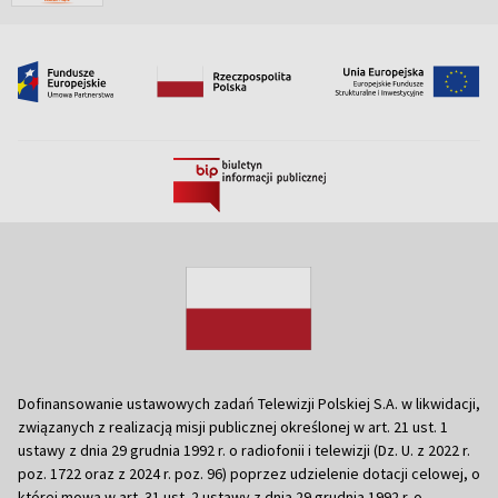
Dofinansowanie ustawowych zadań Telewizji Polskiej S.A. w likwidacji,
związanych z realizacją misji publicznej określonej w art. 21 ust. 1
ustawy z dnia 29 grudnia 1992 r. o radiofonii i telewizji (Dz. U. z 2022 r.
poz. 1722 oraz z 2024 r. poz. 96) poprzez udzielenie dotacji celowej, o
której mowa w art. 31 ust. 2 ustawy z dnia 29 grudnia 1992 r. o