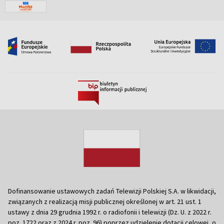
Dofinansowanie ustawowych zadań Telewizji Polskiej S.A. w likwidacji,
związanych z realizacją misji publicznej określonej w art. 21 ust. 1
ustawy z dnia 29 grudnia 1992 r. o radiofonii i telewizji (Dz. U. z 2022 r.
poz. 1722 oraz z 2024 r. poz. 96) poprzez udzielenie dotacji celowej, o