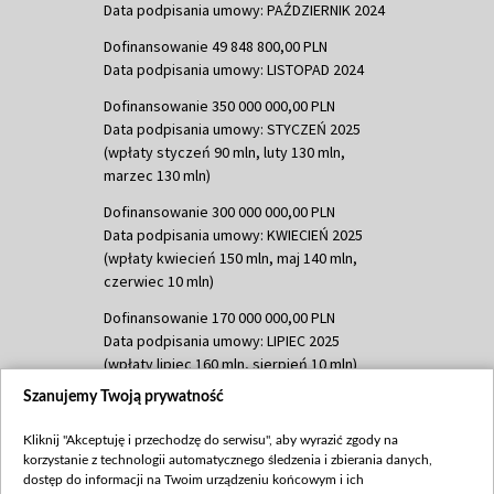
Data podpisania umowy: PAŹDZIERNIK 2024
Dofinansowanie 49 848 800,00 PLN
Data podpisania umowy: LISTOPAD 2024
Dofinansowanie 350 000 000,00 PLN
Data podpisania umowy: STYCZEŃ 2025
(wpłaty styczeń 90 mln, luty 130 mln,
marzec 130 mln)
Dofinansowanie 300 000 000,00 PLN
Data podpisania umowy: KWIECIEŃ 2025
(wpłaty kwiecień 150 mln, maj 140 mln,
czerwiec 10 mln)
Dofinansowanie 170 000 000,00 PLN
Data podpisania umowy: LIPIEC 2025
(wpłaty lipiec 160 mln, sierpień 10 mln)
Szanujemy Twoją prywatność
Dofinansowanie 60 000 000,00 PLN
Data podpisania umowy: SIERPIEŃ 2025
Kliknij "Akceptuję i przechodzę do serwisu", aby wyrazić zgody na
(wpłata wrzesień 60 mln)
korzystanie z technologii automatycznego śledzenia i zbierania danych,
Dofinansowanie 635 783 051,21 PLN
dostęp do informacji na Twoim urządzeniu końcowym i ich