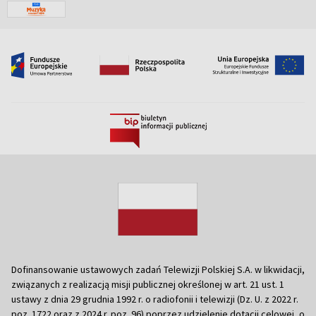
Dofinansowanie ustawowych zadań Telewizji Polskiej S.A. w likwidacji,
związanych z realizacją misji publicznej określonej w art. 21 ust. 1
ustawy z dnia 29 grudnia 1992 r. o radiofonii i telewizji (Dz. U. z 2022 r.
poz. 1722 oraz z 2024 r. poz. 96) poprzez udzielenie dotacji celowej, o