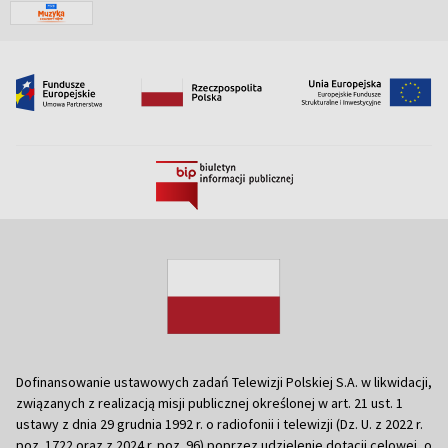
Dofinansowanie ustawowych zadań Telewizji Polskiej S.A. w likwidacji,
związanych z realizacją misji publicznej określonej w art. 21 ust. 1
ustawy z dnia 29 grudnia 1992 r. o radiofonii i telewizji (Dz. U. z 2022 r.
poz. 1722 oraz z 2024 r. poz. 96) poprzez udzielenie dotacji celowej, o