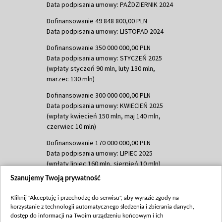
Data podpisania umowy: PAŹDZIERNIK 2024
Dofinansowanie 49 848 800,00 PLN
Data podpisania umowy: LISTOPAD 2024
Dofinansowanie 350 000 000,00 PLN
Data podpisania umowy: STYCZEŃ 2025
(wpłaty styczeń 90 mln, luty 130 mln,
marzec 130 mln)
Dofinansowanie 300 000 000,00 PLN
Data podpisania umowy: KWIECIEŃ 2025
(wpłaty kwiecień 150 mln, maj 140 mln,
czerwiec 10 mln)
Dofinansowanie 170 000 000,00 PLN
Data podpisania umowy: LIPIEC 2025
(wpłaty lipiec 160 mln, sierpień 10 mln)
Szanujemy Twoją prywatność
Dofinansowanie 60 000 000,00 PLN
Data podpisania umowy: SIERPIEŃ 2025
Kliknij "Akceptuję i przechodzę do serwisu", aby wyrazić zgody na
(wpłata wrzesień 60 mln)
korzystanie z technologii automatycznego śledzenia i zbierania danych,
Dofinansowanie 635 783 051,21 PLN
dostęp do informacji na Twoim urządzeniu końcowym i ich