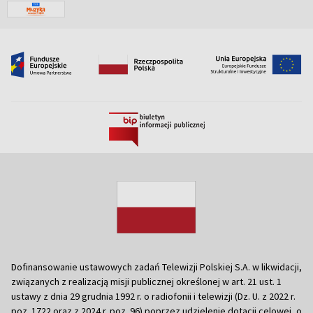
Dofinansowanie ustawowych zadań Telewizji Polskiej S.A. w likwidacji,
związanych z realizacją misji publicznej określonej w art. 21 ust. 1
ustawy z dnia 29 grudnia 1992 r. o radiofonii i telewizji (Dz. U. z 2022 r.
poz. 1722 oraz z 2024 r. poz. 96) poprzez udzielenie dotacji celowej, o