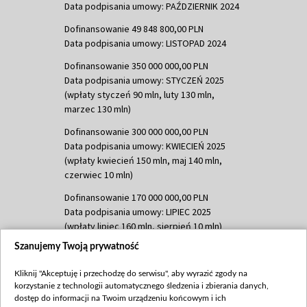
Data podpisania umowy: PAŹDZIERNIK 2024
Dofinansowanie 49 848 800,00 PLN
Data podpisania umowy: LISTOPAD 2024
Dofinansowanie 350 000 000,00 PLN
Data podpisania umowy: STYCZEŃ 2025
(wpłaty styczeń 90 mln, luty 130 mln,
marzec 130 mln)
Dofinansowanie 300 000 000,00 PLN
Data podpisania umowy: KWIECIEŃ 2025
(wpłaty kwiecień 150 mln, maj 140 mln,
czerwiec 10 mln)
Dofinansowanie 170 000 000,00 PLN
Data podpisania umowy: LIPIEC 2025
(wpłaty lipiec 160 mln, sierpień 10 mln)
Szanujemy Twoją prywatność
Dofinansowanie 60 000 000,00 PLN
Data podpisania umowy: SIERPIEŃ 2025
Kliknij "Akceptuję i przechodzę do serwisu", aby wyrazić zgody na
(wpłata wrzesień 60 mln)
korzystanie z technologii automatycznego śledzenia i zbierania danych,
Dofinansowanie 635 783 051,21 PLN
dostęp do informacji na Twoim urządzeniu końcowym i ich