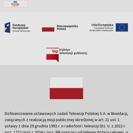
Dofinansowanie ustawowych zadań Telewizji Polskiej S.A. w likwidacji,
związanych z realizacją misji publicznej określonej w art. 21 ust. 1
ustawy z dnia 29 grudnia 1992 r. o radiofonii i telewizji (Dz. U. z 2022 r.
poz. 1722 oraz z 2024 r. poz. 96) poprzez udzielenie dotacji celowej, o