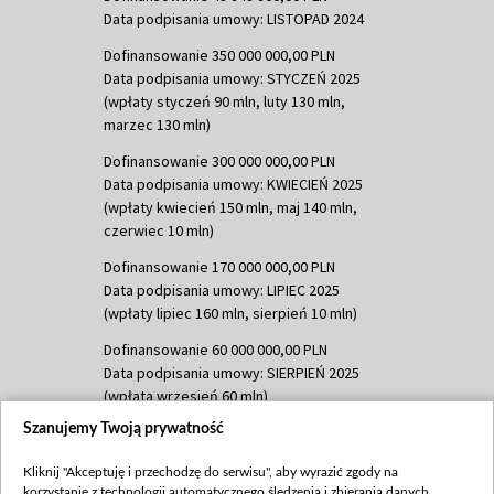
Data podpisania umowy: LISTOPAD 2024
Dofinansowanie 350 000 000,00 PLN
Data podpisania umowy: STYCZEŃ 2025
(wpłaty styczeń 90 mln, luty 130 mln,
marzec 130 mln)
Dofinansowanie 300 000 000,00 PLN
Data podpisania umowy: KWIECIEŃ 2025
(wpłaty kwiecień 150 mln, maj 140 mln,
czerwiec 10 mln)
Dofinansowanie 170 000 000,00 PLN
Data podpisania umowy: LIPIEC 2025
(wpłaty lipiec 160 mln, sierpień 10 mln)
Dofinansowanie 60 000 000,00 PLN
Data podpisania umowy: SIERPIEŃ 2025
(wpłata wrzesień 60 mln)
Szanujemy Twoją prywatność
Dofinansowanie 635 783 051,21 PLN
Data podpisania umowy: WRZESIEŃ 2025
Kliknij "Akceptuję i przechodzę do serwisu", aby wyrazić zgody na
(wpłata wrzesień 100 mln, październik 350
korzystanie z technologii automatycznego śledzenia i zbierania danych,