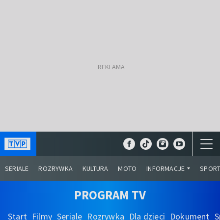
SERIALE
ROZRYWKA
KULTURA
MOTO
INFORMACJE
SPOR
PROGRAM TV
Start
Filmy
Seriale
Rozrywka
Dla dzieci
Dokument
S