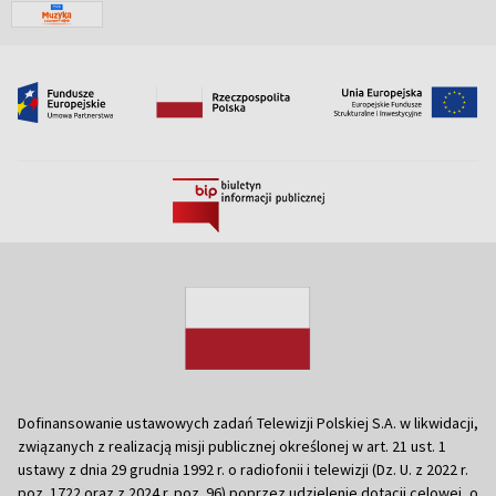
Dofinansowanie ustawowych zadań Telewizji Polskiej S.A. w likwidacji,
związanych z realizacją misji publicznej określonej w art. 21 ust. 1
ustawy z dnia 29 grudnia 1992 r. o radiofonii i telewizji (Dz. U. z 2022 r.
poz. 1722 oraz z 2024 r. poz. 96) poprzez udzielenie dotacji celowej, o