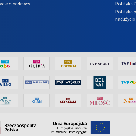
acje o nadawcy
Polityka 
Polityka 
nadużycio