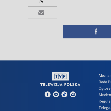
Abona
Rada 
Ogłosz
Akadem
Regula
Telega