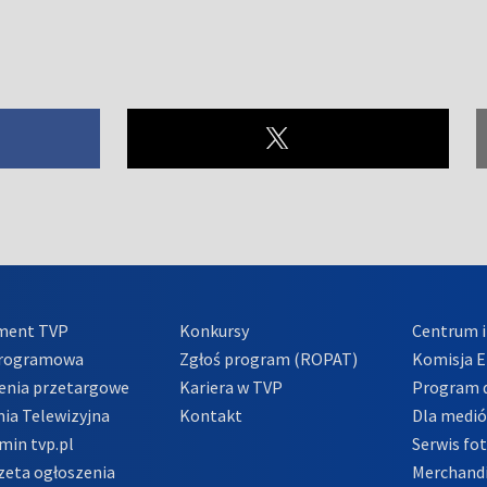
ment TVP
Konkursy
Centrum i
Programowa
Zgłoś program (ROPAT)
Komisja E
enia przetargowe
Kariera w TVP
Program d
ia Telewizyjna
Kontakt
Dla medi
min tvp.pl
Serwis fo
zeta ogłoszenia
Merchandi