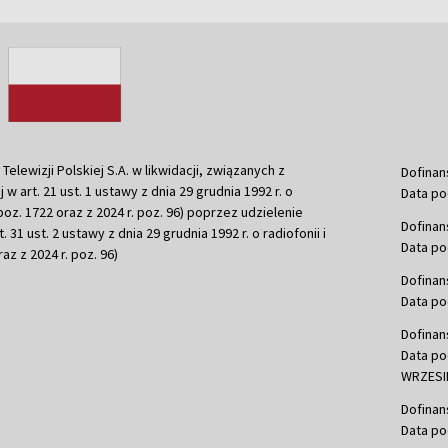
ewizji Polskiej S.A. w likwidacji, związanych z
Dofinan
j w art. 21 ust. 1 ustawy z dnia 29 grudnia 1992 r. o
Data po
r. poz. 1722 oraz z 2024 r. poz. 96) poprzez udzielenie
Dofinan
 31 ust. 2 ustawy z dnia 29 grudnia 1992 r. o radiofonii i
Data po
raz z 2024 r. poz. 96)
Dofinan
Data po
Dofinan
Data po
WRZESIE
Dofinan
Data po