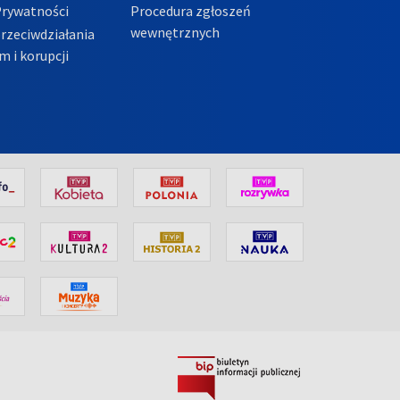
Prywatności
Procedura zgłoszeń
wewnętrznych
przeciwdziałania
m i korupcji