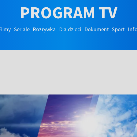
PROGRAM TV
Filmy
Seriale
Rozrywka
Dla dzieci
Dokument
Sport
Inf