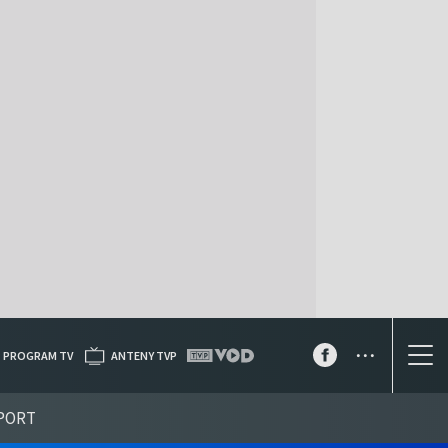
...
PROGRAM TV
ANTENY TVP
PORT