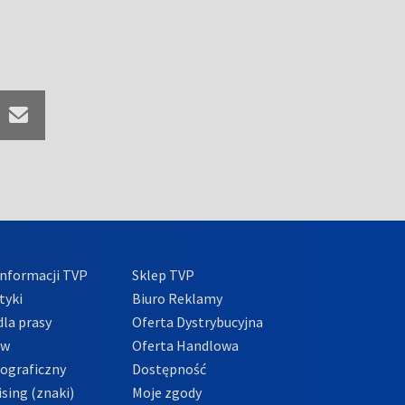
nformacji TVP
Sklep TVP
tyki
Biuro Reklamy
la prasy
Oferta Dystrybucyjna
ów
Oferta Handlowa
tograficzny
Dostępność
sing (znaki)
Moje zgody