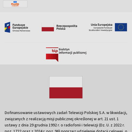
Dofinansowanie ustawowych zadań Telewizji Polskiej S.A. w likwidacji,
związanych z realizacją misji publicznej określonej w art. 21 ust. 1
ustawy z dnia 29 grudnia 1992 r. o radiofonii i telewizji (Dz. U. z 2022 r.
poz. 1722 oraz z 2024 r. poz. 96) poprzez udzielenie dotacji celowej, o