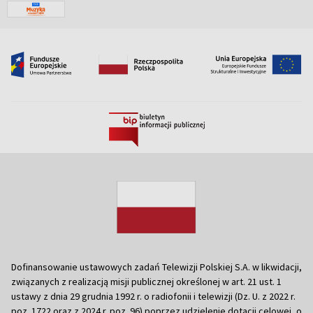
Dofinansowanie ustawowych zadań Telewizji Polskiej S.A. w likwidacji,
związanych z realizacją misji publicznej określonej w art. 21 ust. 1
ustawy z dnia 29 grudnia 1992 r. o radiofonii i telewizji (Dz. U. z 2022 r.
poz. 1722 oraz z 2024 r. poz. 96) poprzez udzielenie dotacji celowej, o