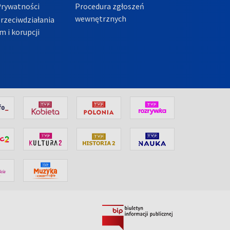
Prywatności
Procedura zgłoszeń
wewnętrznych
przeciwdziałania
m i korupcji