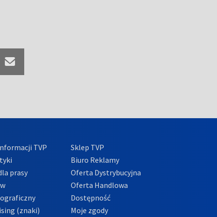
nformacji TVP
Sklep TVP
tyki
Biuro Reklamy
la prasy
Oferta Dystrybucyjna
ów
Oferta Handlowa
tograficzny
Dostępność
sing (znaki)
Moje zgody