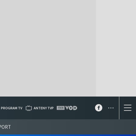
...
PROGRAM TV
ANTENY TVP
PORT