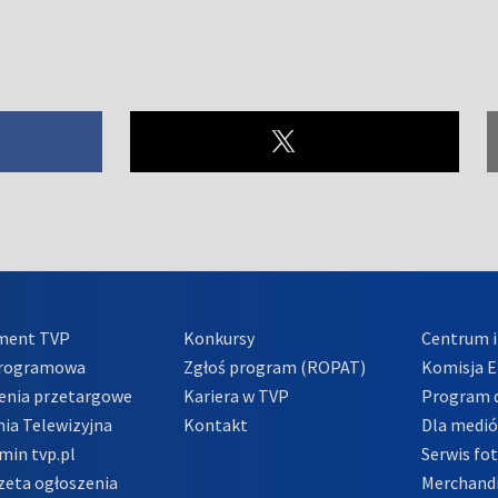
ment TVP
Konkursy
Centrum i
Programowa
Zgłoś program (ROPAT)
Komisja E
enia przetargowe
Kariera w TVP
Program d
ia Telewizyjna
Kontakt
Dla medi
min tvp.pl
Serwis fo
zeta ogłoszenia
Merchandi