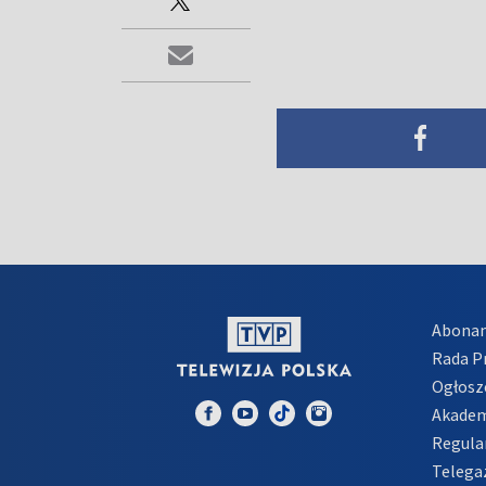
Abona
Rada 
Ogłosz
Akadem
Regula
Telega