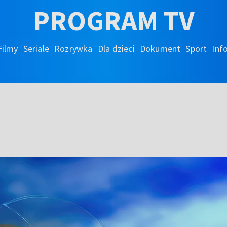
PROGRAM TV
Filmy
Seriale
Rozrywka
Dla dzieci
Dokument
Sport
Inf