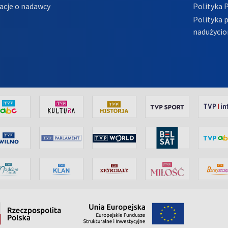
acje o nadawcy
Polityka 
Polityka 
nadużycio