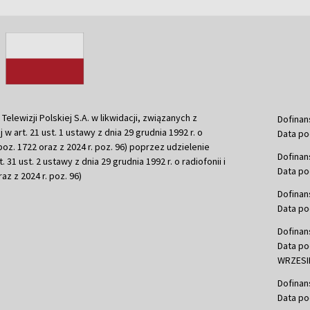
ewizji Polskiej S.A. w likwidacji, związanych z
Dofinan
j w art. 21 ust. 1 ustawy z dnia 29 grudnia 1992 r. o
Data po
r. poz. 1722 oraz z 2024 r. poz. 96) poprzez udzielenie
Dofinan
 31 ust. 2 ustawy z dnia 29 grudnia 1992 r. o radiofonii i
Data po
raz z 2024 r. poz. 96)
Dofinan
Data po
Dofinan
Data po
WRZESIE
Dofinan
Data po