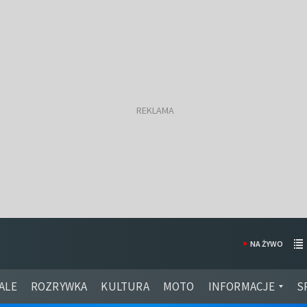
NA ŻYWO
ALE
ROZRYWKA
KULTURA
MOTO
INFORMACJE
S