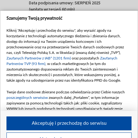
Data podpisania umowy: SIERPIEŃ 2025
(wpłata wrzesień 60 mln)
Szanujemy Twoją prywatność
Dofinansowanie 635 783 051,21 PLN
Data podpisania umowy: WRZESIEŃ 2025
Kliknij "Akceptuję i przechodzę do serwisu", aby wyrazić zgody na
(wpłata wrzesień 100 mln, październik 350
korzystanie z technologii automatycznego śledzenia i zbierania danych,
mln, listopad 265 mln)
dostęp do informacji na Twoim urządzeniu końcowym i ich
przechowywanie oraz na przetwarzanie Twoich danych osobowych przez
Dofinansowanie 48 862 000,00 PLN
nas, czyli Telewizję Polską S.A. w likwidacji (zwaną dalej również „TVP”),
Data podpisania umowy: GRUDZIEŃ 2025
Zaufanych Partnerów z IAB* (1201 firm)
oraz pozostałych
Zaufanych
(wpłata grudzień 60,548 mln)
Partnerów TVP (93 firm)
, w celach marketingowych (w tym do
zautomatyzowanego dopasowania reklam do Twoich zainteresowań i
Dofinansowanie 900 000 000,00 PLN
mierzenia ich skuteczności) i pozostałych, które wskazujemy poniżej, a
Data podpisania umowy: LUTY 2026 (wpłata
także zgody na udostępnianie przez nas identyfikatora PPID do Google.
26 lutego 80 mln, 4 marca 370 mln,
8
kwiecień 180 mln, 7 maja 180 mln, 8
Twoje dane osobowe zbierane podczas odwiedzania przez Ciebie naszych
czerwca 90 mln)
poszczególnych serwisów
zwanych dalej „Portalem”, w tym informacje
zapisywane za pomocą technologii takich jak: pliki cookie, sygnalizatory
Dofinansowanie 250 000 000,00 PLN
WWW lub innych podobnych technologii umożliwiających świadczenie
Data podpisania umowy LIPIEC 2026 (wpłata
dopasowanych i bezpiecznych usług, personalizację treści oraz reklam,
udostępnianie funkcji mediów społecznościowych oraz analizowanie ruchu
4 sierpnia 250 mln
Akceptuję i przechodzę do serwisu
w Internecie.
Twoje dane osobowe zbierane podczas odwiedzania przez Ciebie