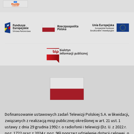
Dofinansowanie ustawowych zadań Telewizji Polskiej S.A. w likwidacji,
związanych z realizacją misji publicznej określonej w art. 21 ust. 1
ustawy z dnia 29 grudnia 1992 r. o radiofonii i telewizji (Dz. U. z 2022 r.
poz. 1722 oraz z 2024 r. poz. 96) poprzez udzielenie dotacji celowej, o