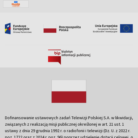
Dofinansowanie ustawowych zadań Telewizji Polskiej S.A. w likwidacji,
związanych z realizacją misji publicznej określonej w art. 21 ust. 1
ustawy z dnia 29 grudnia 1992 r. o radiofonii i telewizji (Dz. U. z 2022 r.
poz. 1722 oraz z 2024 r. poz. 96) poprzez udzielenie dotacji celowej, o