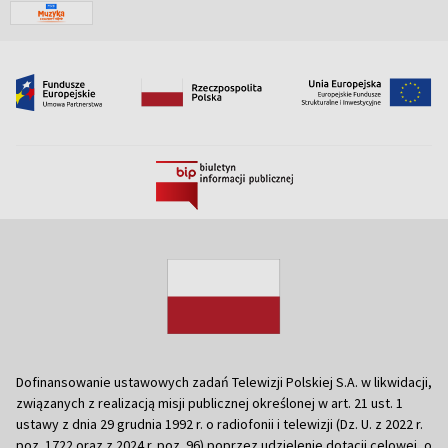
Dofinansowanie ustawowych zadań Telewizji Polskiej S.A. w likwidacji,
związanych z realizacją misji publicznej określonej w art. 21 ust. 1
ustawy z dnia 29 grudnia 1992 r. o radiofonii i telewizji (Dz. U. z 2022 r.
poz. 1722 oraz z 2024 r. poz. 96) poprzez udzielenie dotacji celowej, o