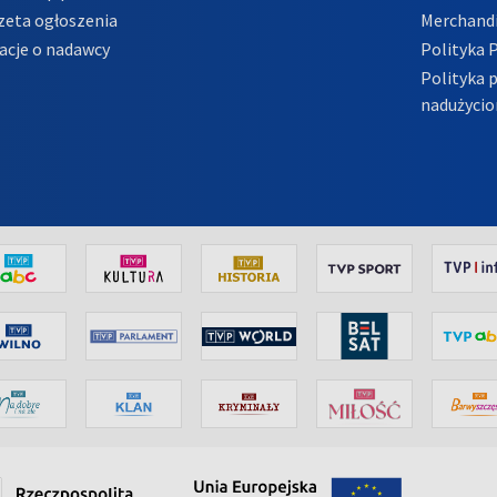
zeta ogłoszenia
Merchandi
acje o nadawcy
Polityka 
Polityka 
nadużycio