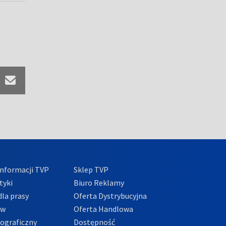
nformacji TVP
Sklep TVP
tyki
Biuro Reklamy
la prasy
Oferta Dystrybucyjna
ów
Oferta Handlowa
tograficzny
Dostępność