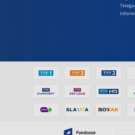
Telega
Inform