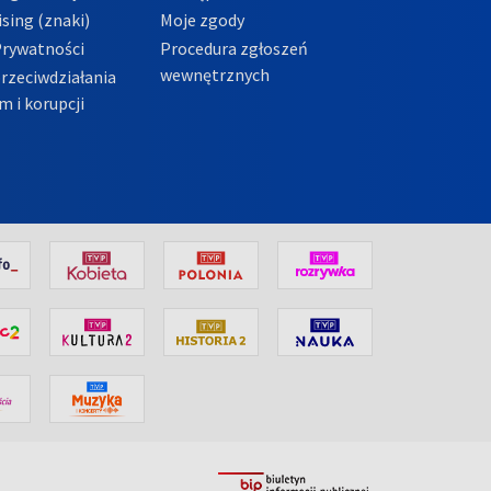
sing (znaki)
Moje zgody
Prywatności
Procedura zgłoszeń
wewnętrznych
przeciwdziałania
m i korupcji