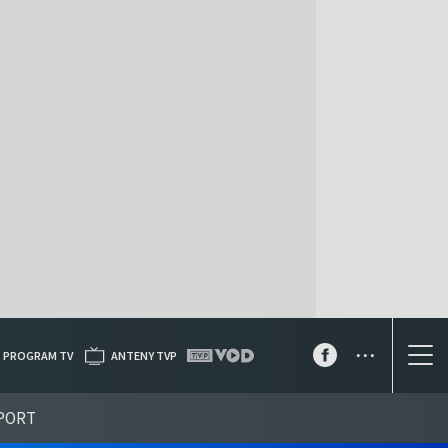
...
PROGRAM TV
ANTENY TVP
PORT