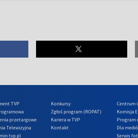
ment TVP
Konkursy
Centrum i
Programowa
Zgłoś program (ROPAT)
Komisja E
enia przetargowe
Kariera w TVP
Program d
ia Telewizyjna
Kontakt
Dla medi
min tvp.pl
Serwis fo