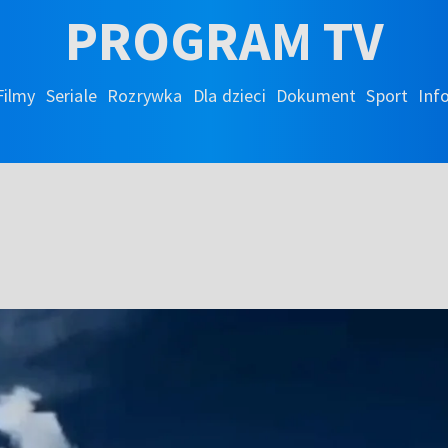
PROGRAM TV
Filmy
Seriale
Rozrywka
Dla dzieci
Dokument
Sport
Inf