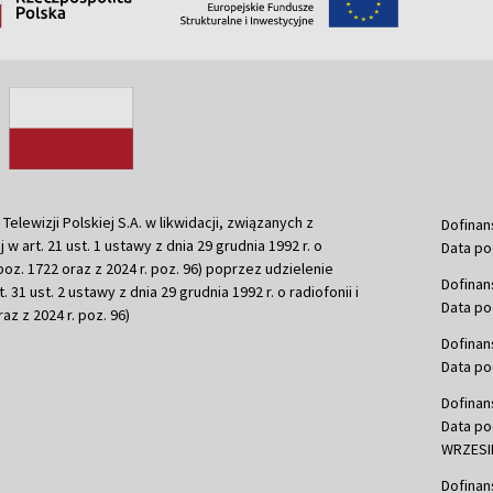
ewizji Polskiej S.A. w likwidacji, związanych z
Dofinan
j w art. 21 ust. 1 ustawy z dnia 29 grudnia 1992 r. o
Data po
r. poz. 1722 oraz z 2024 r. poz. 96) poprzez udzielenie
Dofinan
 31 ust. 2 ustawy z dnia 29 grudnia 1992 r. o radiofonii i
Data po
raz z 2024 r. poz. 96)
Dofinan
Data po
Dofinan
Data po
WRZESIE
Dofinan