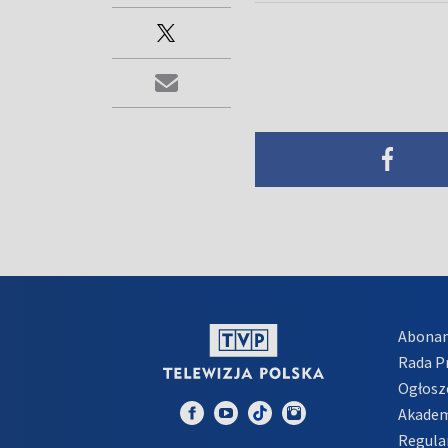
Abona
Rada 
Ogłosz
Akadem
Regula