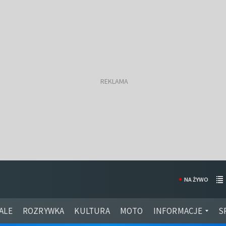
NA ŻYWO
ALE
ROZRYWKA
KULTURA
MOTO
INFORMACJE
S