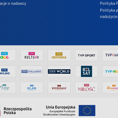
acje o nadawcy
Polityka 
Polityka 
nadużycio