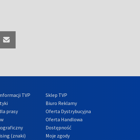
nformacji TVP
Sklep TVP
tyki
Biuro Reklamy
la prasy
Oferta Dystrybucyjna
ów
Oferta Handlowa
tograficzny
Dostępność
sing (znaki)
Moje zgody