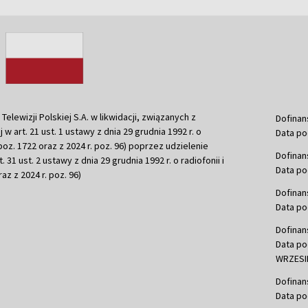
ewizji Polskiej S.A. w likwidacji, związanych z
Dofinan
j w art. 21 ust. 1 ustawy z dnia 29 grudnia 1992 r. o
Data po
r. poz. 1722 oraz z 2024 r. poz. 96) poprzez udzielenie
Dofinan
 31 ust. 2 ustawy z dnia 29 grudnia 1992 r. o radiofonii i
Data po
raz z 2024 r. poz. 96)
Dofinan
Data po
Dofinan
Data po
WRZESIE
Dofinan
Data po