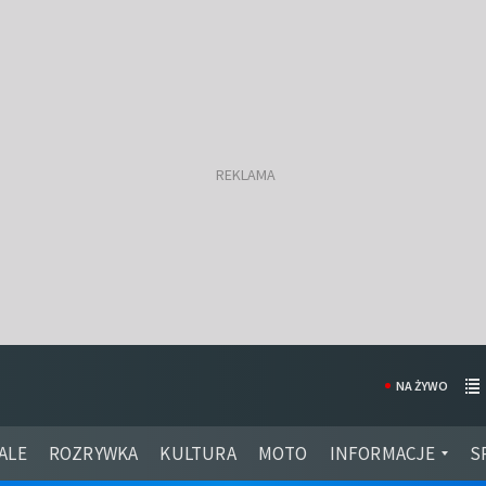
NA ŻYWO
ALE
ROZRYWKA
KULTURA
MOTO
INFORMACJE
S