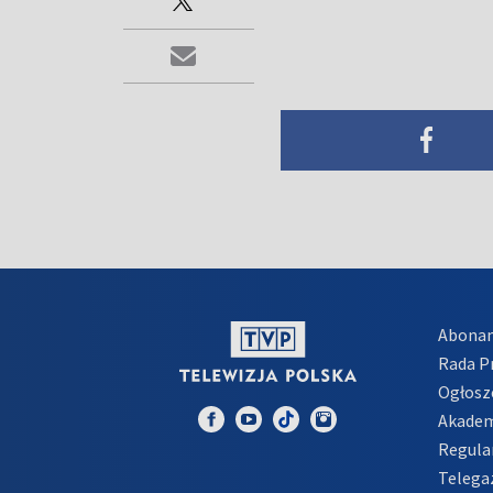
Abona
Rada 
Ogłosz
Akadem
Regula
Telega