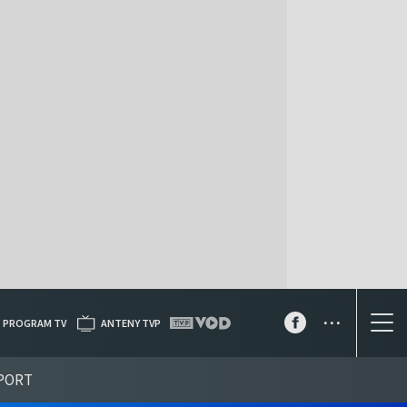
...
PROGRAM TV
ANTENY TVP
PORT