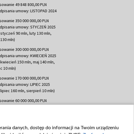
sowanie 49 848 800,00 PLN
dpisania umowy: LISTOPAD 2024
sowanie 350 000 000,00 PLN
dpisania umowy: STYCZEŃ 2025
 styczeń 90 mln, luty 130 mln,
130 mln)
sowanie 300 000 000,00 PLN
dpisania umowy: KWIECIEŃ 2025
 kwiecień 150 mln, maj 140 mln,
c 10 mln)
sowanie 170 000 000,00 PLN
dpisania umowy: LIPIEC 2025
lipiec 160 mln, sierpień 10 mln)
sowanie 60 000 000,00 PLN
dpisania umowy: SIERPIEŃ 2025
 wrzesień 60 mln)
sowanie 635 783 051,21 PLN
ierania danych, dostęp do informacji na Twoim urządzeniu
dpisania umowy: WRZESIEŃ 2025