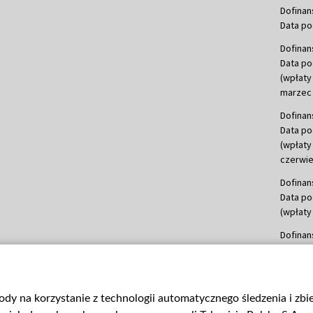
Dofinan
Data po
Dofinan
Data po
(wpłaty
marzec 
Dofinan
Data po
(wpłaty
czerwie
Dofinan
Data po
(wpłaty 
Dofinan
Data po
(wpłata
Dofinan
gody na korzystanie z technologii automatycznego śledzenia i zb
Data po