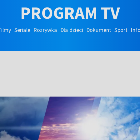
PROGRAM TV
Filmy
Seriale
Rozrywka
Dla dzieci
Dokument
Sport
Inf