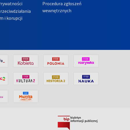
Prywatności
Procedura zgłoszeń
wewnętrznych
przeciwdziałania
m i korupcji