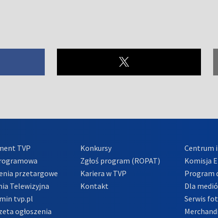
ment TVP
Konkursy
Centrum i
Programowa
Zgłoś program (ROPAT)
Komisja E
enia przetargowe
Kariera w TVP
Program d
ia Telewizyjna
Kontakt
Dla medi
min tvp.pl
Serwis fo
zeta ogłoszenia
Merchandi