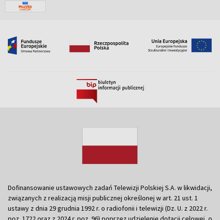
Dofinansowanie ustawowych zadań Telewizji Polskiej S.A. w likwidacji,
związanych z realizacją misji publicznej określonej w art. 21 ust. 1
ustawy z dnia 29 grudnia 1992 r. o radiofonii i telewizji (Dz. U. z 2022 r.
poz. 1722 oraz z 2024 r. poz. 96) poprzez udzielenie dotacji celowej, o