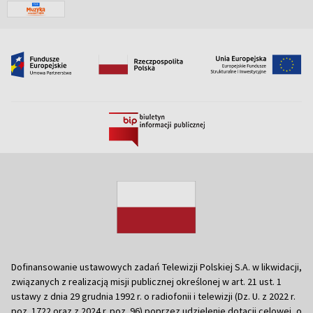
Dofinansowanie ustawowych zadań Telewizji Polskiej S.A. w likwidacji,
związanych z realizacją misji publicznej określonej w art. 21 ust. 1
ustawy z dnia 29 grudnia 1992 r. o radiofonii i telewizji (Dz. U. z 2022 r.
poz. 1722 oraz z 2024 r. poz. 96) poprzez udzielenie dotacji celowej, o