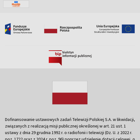
Dofinansowanie ustawowych zadań Telewizji Polskiej S.A. w likwidacji,
związanych z realizacją misji publicznej określonej w art. 21 ust. 1
ustawy z dnia 29 grudnia 1992 r. o radiofonii i telewizji (Dz. U. z 2022 r.
poz. 1722 oraz z 2024 r. poz. 96) poprzez udzielenie dotacji celowej, o