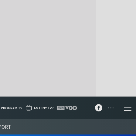
...
PROGRAM TV
ANTENY TVP
PORT