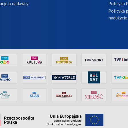
acje o nadawcy
Polityka 
Polityka 
nadużycio