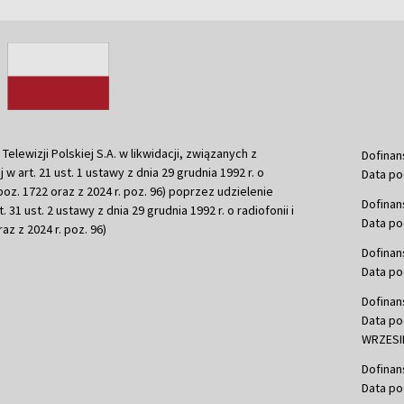
ewizji Polskiej S.A. w likwidacji, związanych z
Dofinan
j w art. 21 ust. 1 ustawy z dnia 29 grudnia 1992 r. o
Data po
r. poz. 1722 oraz z 2024 r. poz. 96) poprzez udzielenie
Dofinan
 31 ust. 2 ustawy z dnia 29 grudnia 1992 r. o radiofonii i
Data po
raz z 2024 r. poz. 96)
Dofinan
Data po
Dofinan
Data po
WRZESIE
Dofinan
Data po