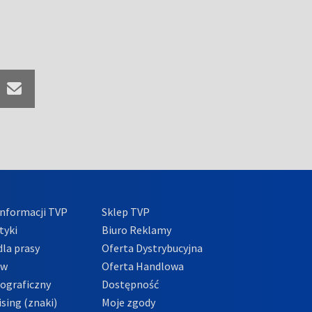
nformacji TVP
Sklep TVP
tyki
Biuro Reklamy
la prasy
Oferta Dystrybucyjna
ów
Oferta Handlowa
tograficzny
Dostępność
sing (znaki)
Moje zgody