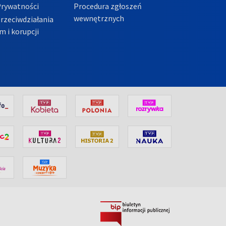
Prywatności
Procedura zgłoszeń
wewnętrznych
przeciwdziałania
m i korupcji