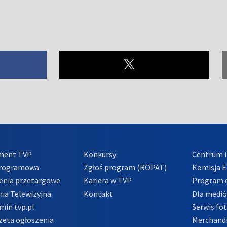
ment TVP
Konkursy
Centrum i
Programowa
Zgłoś program (ROPAT)
Komisja E
enia przetargowe
Kariera w TVP
Program d
ia Telewizyjna
Kontakt
Dla medi
min tvp.pl
Serwis fo
zeta ogłoszenia
Merchandi