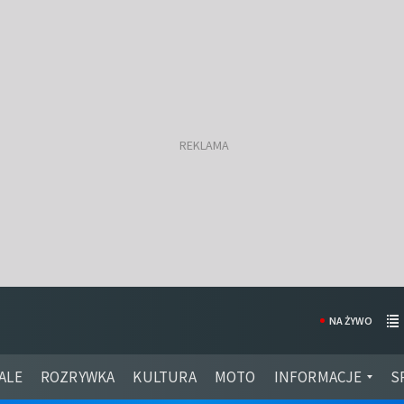
NA ŻYWO
ALE
ROZRYWKA
KULTURA
MOTO
INFORMACJE
S