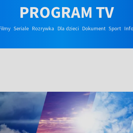
PROGRAM TV
Filmy
Seriale
Rozrywka
Dla dzieci
Dokument
Sport
Inf