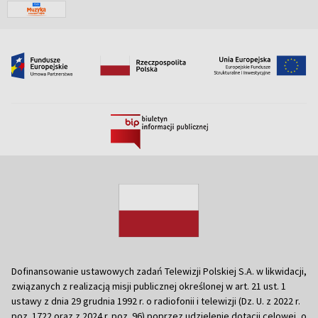
Dofinansowanie ustawowych zadań Telewizji Polskiej S.A. w likwidacji,
związanych z realizacją misji publicznej określonej w art. 21 ust. 1
ustawy z dnia 29 grudnia 1992 r. o radiofonii i telewizji (Dz. U. z 2022 r.
poz. 1722 oraz z 2024 r. poz. 96) poprzez udzielenie dotacji celowej, o