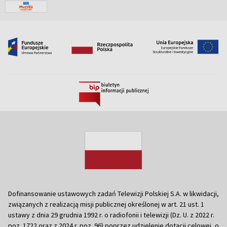
Dofinansowanie ustawowych zadań Telewizji Polskiej S.A. w likwidacji,
związanych z realizacją misji publicznej określonej w art. 21 ust. 1
ustawy z dnia 29 grudnia 1992 r. o radiofonii i telewizji (Dz. U. z 2022 r.
poz. 1722 oraz z 2024 r. poz. 96) poprzez udzielenie dotacji celowej, o