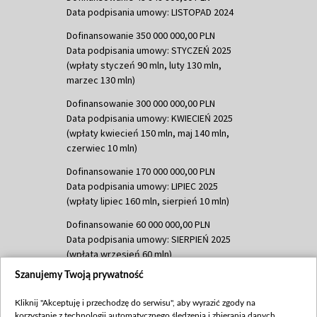
Data podpisania umowy: LISTOPAD 2024
Dofinansowanie 350 000 000,00 PLN
Data podpisania umowy: STYCZEŃ 2025
(wpłaty styczeń 90 mln, luty 130 mln,
marzec 130 mln)
Dofinansowanie 300 000 000,00 PLN
Data podpisania umowy: KWIECIEŃ 2025
(wpłaty kwiecień 150 mln, maj 140 mln,
czerwiec 10 mln)
Dofinansowanie 170 000 000,00 PLN
Data podpisania umowy: LIPIEC 2025
(wpłaty lipiec 160 mln, sierpień 10 mln)
Dofinansowanie 60 000 000,00 PLN
Data podpisania umowy: SIERPIEŃ 2025
(wpłata wrzesień 60 mln)
Szanujemy Twoją prywatność
Dofinansowanie 635 783 051,21 PLN
Data podpisania umowy: WRZESIEŃ 2025
Kliknij "Akceptuję i przechodzę do serwisu", aby wyrazić zgody na
(wpłata wrzesień 100 mln, październik 350
korzystanie z technologii automatycznego śledzenia i zbierania danych,