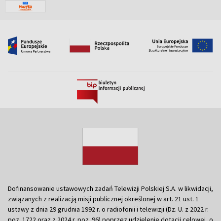
Dofinansowanie ustawowych zadań Telewizji Polskiej S.A. w likwidacji,
związanych z realizacją misji publicznej określonej w art. 21 ust. 1
ustawy z dnia 29 grudnia 1992 r. o radiofonii i telewizji (Dz. U. z 2022 r.
poz. 1722 oraz z 2024 r. poz. 96) poprzez udzielenie dotacji celowej, o