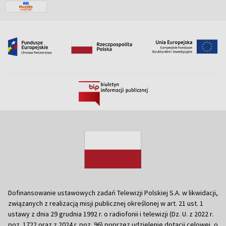
Dofinansowanie ustawowych zadań Telewizji Polskiej S.A. w likwidacji,
związanych z realizacją misji publicznej określonej w art. 21 ust. 1
ustawy z dnia 29 grudnia 1992 r. o radiofonii i telewizji (Dz. U. z 2022 r.
poz. 1722 oraz z 2024 r. poz. 96) poprzez udzielenie dotacji celowej, o