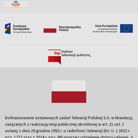
Dofinansowanie ustawowych zadań Telewizji Polskiej S.A. w likwidacji,
związanych z realizacją misji publicznej określonej w art. 21 ust. 1
ustawy z dnia 29 grudnia 1992 r. o radiofonii i telewizji (Dz. U. z 2022 r.
poz. 1722 oraz z 2024 r. poz. 96) poprzez udzielenie dotacji celowej, o