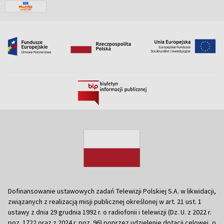
Dofinansowanie ustawowych zadań Telewizji Polskiej S.A. w likwidacji,
związanych z realizacją misji publicznej określonej w art. 21 ust. 1
ustawy z dnia 29 grudnia 1992 r. o radiofonii i telewizji (Dz. U. z 2022 r.
poz. 1722 oraz z 2024 r. poz. 96) poprzez udzielenie dotacji celowej, o