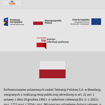
Dofinansowanie ustawowych zadań Telewizji Polskiej S.A. w likwidacji,
związanych z realizacją misji publicznej określonej w art. 21 ust. 1
ustawy z dnia 29 grudnia 1992 r. o radiofonii i telewizji (Dz. U. z 2022 r.
poz. 1722 oraz z 2024 r. poz. 96) poprzez udzielenie dotacji celowej, o