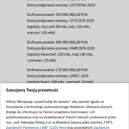
Data podpisania umowy: LISTOPAD 2024
Dofinansowanie 350 000 000,00 PLN
Data podpisania umowy: STYCZEŃ 2025
(wpłaty styczeń 90 mln, luty 130 mln,
marzec 130 mln)
Dofinansowanie 300 000 000,00 PLN
Data podpisania umowy: KWIECIEŃ 2025
(wpłaty kwiecień 150 mln, maj 140 mln,
czerwiec 10 mln)
Dofinansowanie 170 000 000,00 PLN
Data podpisania umowy: LIPIEC 2025
(wpłaty lipiec 160 mln, sierpień 10 mln)
Szanujemy Twoją prywatność
Dofinansowanie 60 000 000,00 PLN
Data podpisania umowy: SIERPIEŃ 2025
Kliknij "Akceptuję i przechodzę do serwisu", aby wyrazić zgody na
(wpłata wrzesień 60 mln)
korzystanie z technologii automatycznego śledzenia i zbierania danych,
Dofinansowanie 635 783 051,21 PLN
dostęp do informacji na Twoim urządzeniu końcowym i ich
przechowywanie oraz na przetwarzanie Twoich danych osobowych przez
Data podpisania umowy: WRZESIEŃ 2025
nas, czyli Telewizję Polską S.A. w likwidacji (zwaną dalej również „TVP”),
(wpłata wrzesień 100 mln, październik 350
Zaufanych Partnerów z IAB* (1201 firm)
oraz pozostałych
Zaufanych