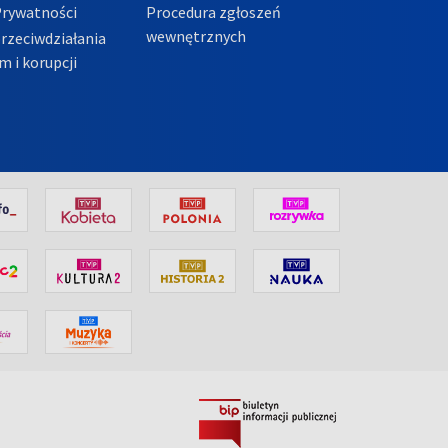
Prywatności
Procedura zgłoszeń
wewnętrznych
przeciwdziałania
m i korupcji