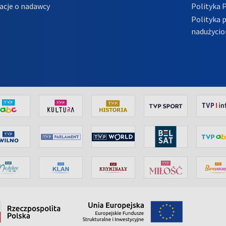
acje o nadawcy
Polityka 
Polityka 
nadużycio