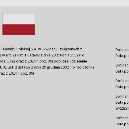
ewizji Polskiej S.A. w likwidacji, związanych z
Dofinan
j w art. 21 ust. 1 ustawy z dnia 29 grudnia 1992 r. o
Data po
r. poz. 1722 oraz z 2024 r. poz. 96) poprzez udzielenie
Dofinan
 31 ust. 2 ustawy z dnia 29 grudnia 1992 r. o radiofonii i
Data po
raz z 2024 r. poz. 96)
Dofinan
Data po
Dofinan
Data po
WRZESIE
Dofinan
Data po