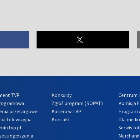
ment TVP
Konkursy
Centrum i
Programowa
Zgłoś program (ROPAT)
Komisja E
enia przetargowe
Kariera w TVP
Program d
ia Telewizyjna
Kontakt
Dla medi
min tvp.pl
Serwis fo
zeta ogłoszenia
Merchandi