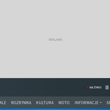
NA ŻYWO
ALE
ROZRYWKA
KULTURA
MOTO
INFORMACJE
S