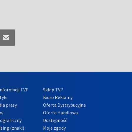
nformacji TVP
Sklep TVP
tyki
Biuro Reklamy
la prasy
Oferta Dystrybucyjna
ów
Oferta Handlowa
tograficzny
Dostępność
sing (znaki)
Moje zgody