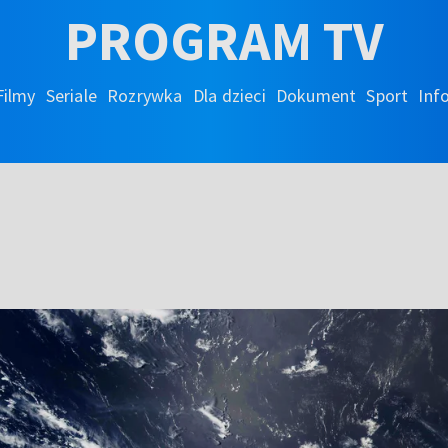
PROGRAM TV
Filmy
Seriale
Rozrywka
Dla dzieci
Dokument
Sport
Inf