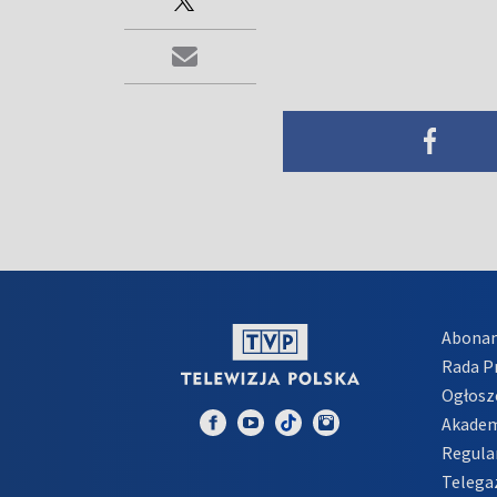
Abona
Rada 
Ogłosz
Akadem
Regula
Telega