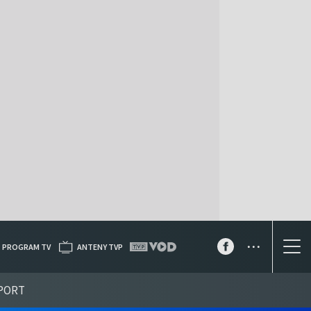
...
PROGRAM TV
ANTENY TVP
PORT