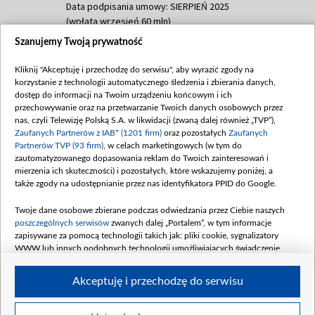
Data podpisania umowy: SIERPIEŃ 2025
(wpłata wrzesień 60 mln)
Szanujemy Twoją prywatność
Dofinansowanie 635 783 051,21 PLN
Data podpisania umowy: WRZESIEŃ 2025
Kliknij "Akceptuję i przechodzę do serwisu", aby wyrazić zgody na
(wpłata wrzesień 100 mln, październik 350
korzystanie z technologii automatycznego śledzenia i zbierania danych,
mln, listopad 265 mln)
dostęp do informacji na Twoim urządzeniu końcowym i ich
przechowywanie oraz na przetwarzanie Twoich danych osobowych przez
Dofinansowanie 48 862 000,00 PLN
nas, czyli Telewizję Polską S.A. w likwidacji (zwaną dalej również „TVP”),
Data podpisania umowy: GRUDZIEŃ 2025
Zaufanych Partnerów z IAB* (1201 firm)
oraz pozostałych
Zaufanych
(wpłata grudzień 60,548 mln)
Partnerów TVP (93 firm)
, w celach marketingowych (w tym do
zautomatyzowanego dopasowania reklam do Twoich zainteresowań i
Dofinansowanie 900 000 000,00 PLN
mierzenia ich skuteczności) i pozostałych, które wskazujemy poniżej, a
Data podpisania umowy: LUTY 2026 (wpłata
także zgody na udostępnianie przez nas identyfikatora PPID do Google.
26 lutego 80 mln, 4 marca 370 mln,
8
kwiecień 180 mln, 7 maja 180 mln, 8
Twoje dane osobowe zbierane podczas odwiedzania przez Ciebie naszych
czerwca 90 mln)
poszczególnych serwisów
zwanych dalej „Portalem”, w tym informacje
zapisywane za pomocą technologii takich jak: pliki cookie, sygnalizatory
Dofinansowanie 250 000 000,00 PLN
WWW lub innych podobnych technologii umożliwiających świadczenie
Data podpisania umowy LIPIEC 2026 (wpłata
dopasowanych i bezpiecznych usług, personalizację treści oraz reklam,
udostępnianie funkcji mediów społecznościowych oraz analizowanie ruchu
4 sierpnia 250 mln
Akceptuję i przechodzę do serwisu
w Internecie.
Twoje dane osobowe zbierane podczas odwiedzania przez Ciebie