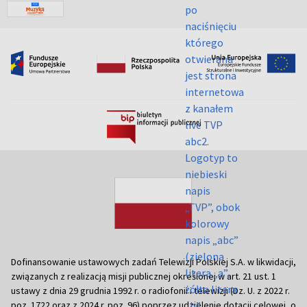
Dofinansowanie ustawowych zadań Telewizji Polskiej S.A. w likwidacji,
związanych z realizacją misji publicznej określonej w art. 21 ust. 1
ustawy z dnia 29 grudnia 1992 r. o radiofonii i telewizji (Dz. U. z 2022 r.
poz. 1722 oraz z 2024 r. poz. 96) poprzez udzielenie dotacji celowej, o