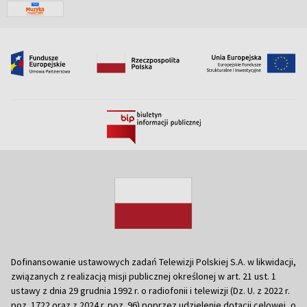
Dofinansowanie ustawowych zadań Telewizji Polskiej S.A. w likwidacji,
związanych z realizacją misji publicznej określonej w art. 21 ust. 1
ustawy z dnia 29 grudnia 1992 r. o radiofonii i telewizji (Dz. U. z 2022 r.
poz. 1722 oraz z 2024 r. poz. 96) poprzez udzielenie dotacji celowej, o