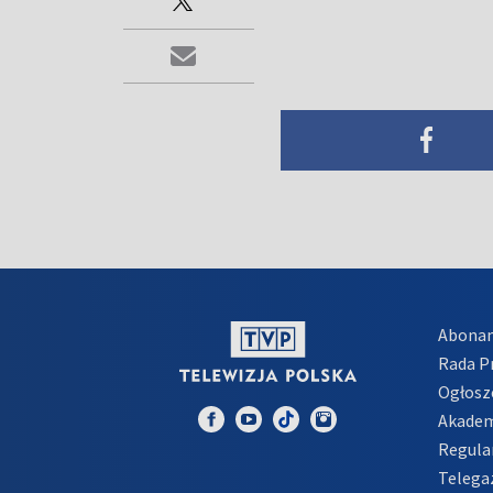
Abona
Rada 
Ogłosz
Akadem
Regula
Telega