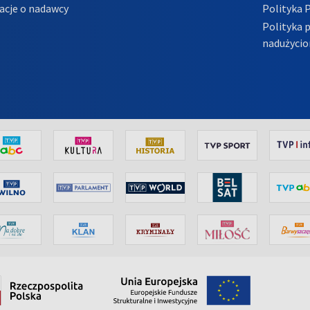
acje o nadawcy
Polityka 
Polityka 
nadużycio