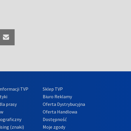
nformacji TVP
Sklep TVP
tyki
Biuro Reklamy
la prasy
Oferta Dystrybucyjna
ów
Oferta Handlowa
tograficzny
Dostępność
sing (znaki)
Moje zgody