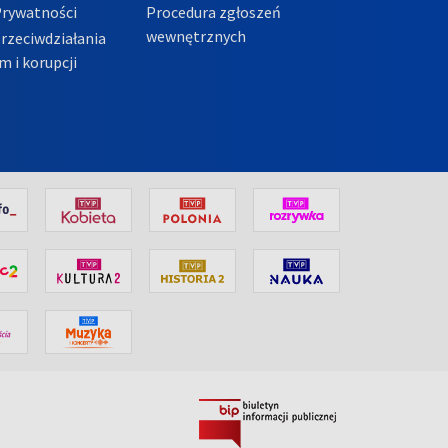
Prywatności
Procedura zgłoszeń
wewnętrznych
przeciwdziałania
m i korupcji