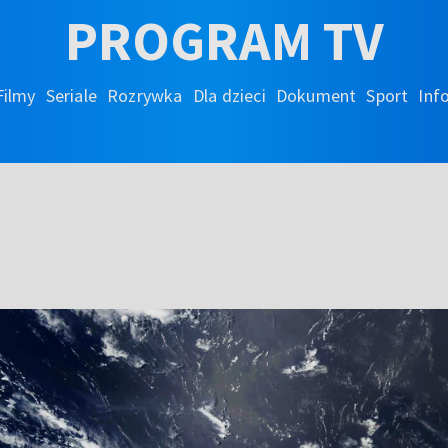
PROGRAM TV
Filmy
Seriale
Rozrywka
Dla dzieci
Dokument
Sport
Inf