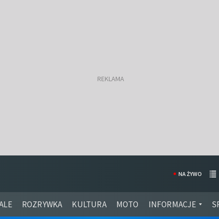
NA ŻYWO
ALE
ROZRYWKA
KULTURA
MOTO
INFORMACJE
S