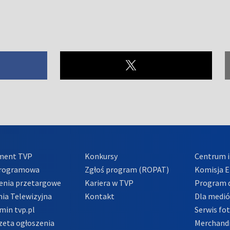
ment TVP
Konkursy
Centrum i
Programowa
Zgłoś program (ROPAT)
Komisja E
enia przetargowe
Kariera w TVP
Program d
ia Telewizyjna
Kontakt
Dla medi
min tvp.pl
Serwis fo
zeta ogłoszenia
Merchandi