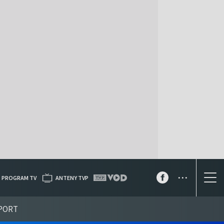
...
PROGRAM TV
ANTENY TVP
PORT