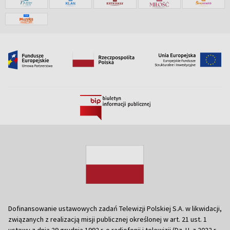
Dofinansowanie ustawowych zadań Telewizji Polskiej S.A. w likwidacji,
związanych z realizacją misji publicznej określonej w art. 21 ust. 1
ustawy z dnia 29 grudnia 1992 r. o radiofonii i telewizji (Dz. U. z 2022 r.