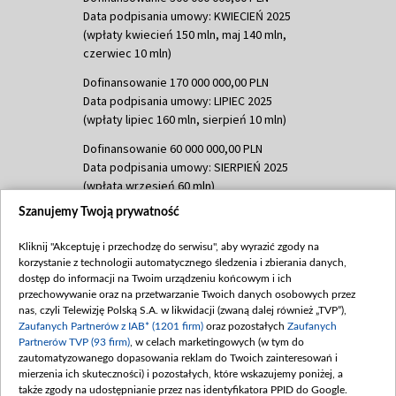
Data podpisania umowy: KWIECIEŃ 2025
(wpłaty kwiecień 150 mln, maj 140 mln,
czerwiec 10 mln)
Dofinansowanie 170 000 000,00 PLN
Data podpisania umowy: LIPIEC 2025
(wpłaty lipiec 160 mln, sierpień 10 mln)
Dofinansowanie 60 000 000,00 PLN
Data podpisania umowy: SIERPIEŃ 2025
(wpłata wrzesień 60 mln)
Szanujemy Twoją prywatność
Dofinansowanie 635 783 051,21 PLN
Data podpisania umowy: WRZESIEŃ 2025
Kliknij "Akceptuję i przechodzę do serwisu", aby wyrazić zgody na
(wpłata wrzesień 100 mln, październik 350
korzystanie z technologii automatycznego śledzenia i zbierania danych,
mln, listopad 265 mln)
dostęp do informacji na Twoim urządzeniu końcowym i ich
przechowywanie oraz na przetwarzanie Twoich danych osobowych przez
Dofinansowanie 48 862 000,00 PLN
nas, czyli Telewizję Polską S.A. w likwidacji (zwaną dalej również „TVP”),
Data podpisania umowy: GRUDZIEŃ 2025
Zaufanych Partnerów z IAB* (1201 firm)
oraz pozostałych
Zaufanych
(wpłata grudzień 60,548 mln)
Partnerów TVP (93 firm)
, w celach marketingowych (w tym do
zautomatyzowanego dopasowania reklam do Twoich zainteresowań i
Dofinansowanie 900 000 000,00 PLN
mierzenia ich skuteczności) i pozostałych, które wskazujemy poniżej, a
Data podpisania umowy: LUTY 2026 (wpłata
także zgody na udostępnianie przez nas identyfikatora PPID do Google.