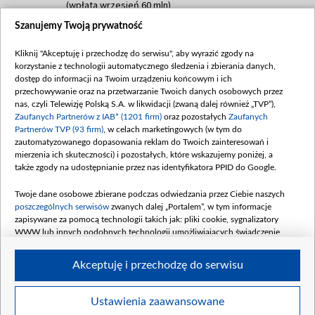
(wpłata wrzesień 60 mln)
Szanujemy Twoją prywatność
Dofinansowanie 635 783 051,21 PLN
Data podpisania umowy: WRZESIEŃ 2025
Kliknij "Akceptuję i przechodzę do serwisu", aby wyrazić zgody na
(wpłata wrzesień 100 mln, październik 350
korzystanie z technologii automatycznego śledzenia i zbierania danych,
mln, listopad 265 mln)
dostęp do informacji na Twoim urządzeniu końcowym i ich
przechowywanie oraz na przetwarzanie Twoich danych osobowych przez
Dofinansowanie 48 862 000,00 PLN
nas, czyli Telewizję Polską S.A. w likwidacji (zwaną dalej również „TVP”),
Data podpisania umowy: GRUDZIEŃ 2025
Zaufanych Partnerów z IAB* (1201 firm)
oraz pozostałych
Zaufanych
(wpłata grudzień 60,548 mln)
Partnerów TVP (93 firm)
, w celach marketingowych (w tym do
zautomatyzowanego dopasowania reklam do Twoich zainteresowań i
Dofinansowanie 900 000 000,00 PLN
mierzenia ich skuteczności) i pozostałych, które wskazujemy poniżej, a
Data podpisania umowy: LUTY 2026 (wpłata
także zgody na udostępnianie przez nas identyfikatora PPID do Google.
26 lutego 80 mln, 4 marca 370 mln,
8
kwiecień 180 mln, 7 maja 180 mln, 8
Twoje dane osobowe zbierane podczas odwiedzania przez Ciebie naszych
czerwca 90 mln)
poszczególnych serwisów
zwanych dalej „Portalem”, w tym informacje
zapisywane za pomocą technologii takich jak: pliki cookie, sygnalizatory
Dofinansowanie 250 000 000,00 PLN
WWW lub innych podobnych technologii umożliwiających świadczenie
Data podpisania umowy LIPIEC 2026 (wpłata
dopasowanych i bezpiecznych usług, personalizację treści oraz reklam,
udostępnianie funkcji mediów społecznościowych oraz analizowanie ruchu
4 sierpnia 250 mln
Akceptuję i przechodzę do serwisu
w Internecie.
Twoje dane osobowe zbierane podczas odwiedzania przez Ciebie
Ustawienia zaawansowane
poszczególnych serwisów
na Portalu, takie jak adresy IP, identyfikatory