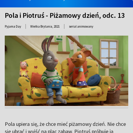
Pola i Piotruś - Piżamowy dzień, odc. 13
|
|
Pyjama Day
Wielka Brytania,
2021
serial animowany
Pola upiera się, że chce mieć piżamowy dzień. Nie chce
się ubrać i wyjść na plac zabaw. Piotruś próbuje ją