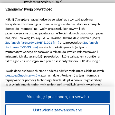
(wpłata wrzesień 60 mln)
Szanujemy Twoją prywatność
Dofinansowanie 635 783 051,21 PLN
Data podpisania umowy: WRZESIEŃ 2025
Kliknij "Akceptuję i przechodzę do serwisu", aby wyrazić zgody na
(wpłata wrzesień 100 mln, październik 350
korzystanie z technologii automatycznego śledzenia i zbierania danych,
mln, listopad 265 mln)
dostęp do informacji na Twoim urządzeniu końcowym i ich
przechowywanie oraz na przetwarzanie Twoich danych osobowych przez
Dofinansowanie 48 862 000,00 PLN
nas, czyli Telewizję Polską S.A. w likwidacji (zwaną dalej również „TVP”),
Data podpisania umowy: GRUDZIEŃ 2025
Zaufanych Partnerów z IAB* (1201 firm)
oraz pozostałych
Zaufanych
(wpłata grudzień 60,548 mln)
Partnerów TVP (93 firm)
, w celach marketingowych (w tym do
zautomatyzowanego dopasowania reklam do Twoich zainteresowań i
Dofinansowanie 900 000 000,00 PLN
mierzenia ich skuteczności) i pozostałych, które wskazujemy poniżej, a
Data podpisania umowy: LUTY 2026 (wpłata
także zgody na udostępnianie przez nas identyfikatora PPID do Google.
26 lutego 80 mln, 4 marca 370 mln,
8
kwiecień 180 mln, 7 maja 180 mln, 8
Twoje dane osobowe zbierane podczas odwiedzania przez Ciebie naszych
czerwca 90 mln)
poszczególnych serwisów
zwanych dalej „Portalem”, w tym informacje
zapisywane za pomocą technologii takich jak: pliki cookie, sygnalizatory
Dofinansowanie 250 000 000,00 PLN
WWW lub innych podobnych technologii umożliwiających świadczenie
Data podpisania umowy LIPIEC 2026 (wpłata
dopasowanych i bezpiecznych usług, personalizację treści oraz reklam,
udostępnianie funkcji mediów społecznościowych oraz analizowanie ruchu
4 sierpnia 250 mln
Akceptuję i przechodzę do serwisu
w Internecie.
Twoje dane osobowe zbierane podczas odwiedzania przez Ciebie
Ustawienia zaawansowane
poszczególnych serwisów
na Portalu, takie jak adresy IP, identyfikatory