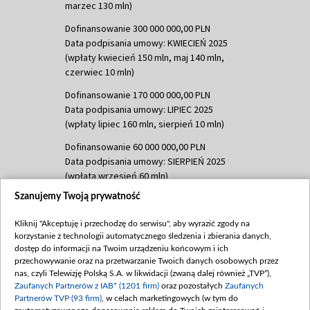
marzec 130 mln)
Dofinansowanie 300 000 000,00 PLN
Data podpisania umowy: KWIECIEŃ 2025
(wpłaty kwiecień 150 mln, maj 140 mln,
czerwiec 10 mln)
Dofinansowanie 170 000 000,00 PLN
Data podpisania umowy: LIPIEC 2025
(wpłaty lipiec 160 mln, sierpień 10 mln)
Dofinansowanie 60 000 000,00 PLN
Data podpisania umowy: SIERPIEŃ 2025
(wpłata wrzesień 60 mln)
Szanujemy Twoją prywatność
Dofinansowanie 635 783 051,21 PLN
Data podpisania umowy: WRZESIEŃ 2025
Kliknij "Akceptuję i przechodzę do serwisu", aby wyrazić zgody na
(wpłata wrzesień 100 mln, październik 350
korzystanie z technologii automatycznego śledzenia i zbierania danych,
mln, listopad 265 mln)
dostęp do informacji na Twoim urządzeniu końcowym i ich
przechowywanie oraz na przetwarzanie Twoich danych osobowych przez
Dofinansowanie 48 862 000,00 PLN
nas, czyli Telewizję Polską S.A. w likwidacji (zwaną dalej również „TVP”),
Data podpisania umowy: GRUDZIEŃ 2025
Zaufanych Partnerów z IAB* (1201 firm)
oraz pozostałych
Zaufanych
(wpłata grudzień 60,548 mln)
Partnerów TVP (93 firm)
, w celach marketingowych (w tym do